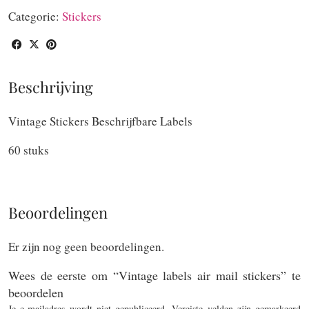
air
Categorie:
Stickers
mail
stickers
aantal
Beschrijving
Vintage Stickers Beschrijfbare Labels
60 stuks
Beoordelingen
Er zijn nog geen beoordelingen.
Wees de eerste om “Vintage labels air mail stickers” te
beoordelen
Je e-mailadres wordt niet gepubliceerd.
Vereiste velden zijn gemarkeerd