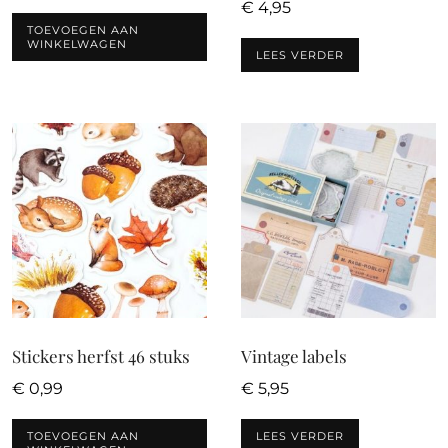
€
4,95
TOEVOEGEN AAN
WINKELWAGEN
LEES VERDER
Stickers herfst 46 stuks
Vintage labels
€
0,99
€
5,95
TOEVOEGEN AAN
LEES VERDER