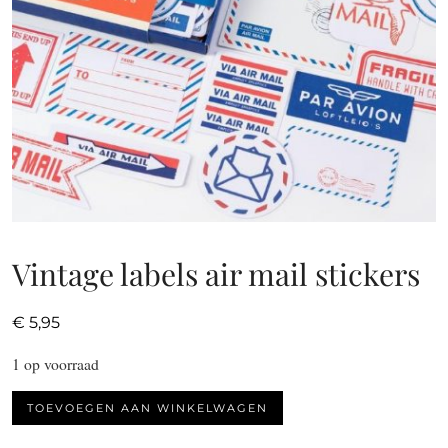
Vintage labels air mail stickers
€
5,95
1 op voorraad
Vintage
TOEVOEGEN AAN WINKELWAGEN
labels