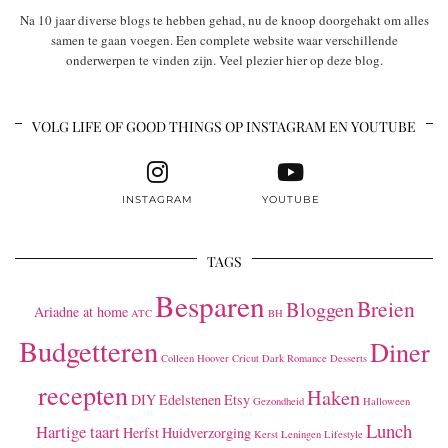
Na 10 jaar diverse blogs te hebben gehad, nu de knoop doorgehakt om alles
samen te gaan voegen. Een complete website waar verschillende
onderwerpen te vinden zijn. Veel plezier hier op deze blog.
VOLG LIFE OF GOOD THINGS OP INSTAGRAM EN YOUTUBE
INSTAGRAM
YOUTUBE
TAGS
Besparen
Breien
Bloggen
Ariadne at home
ATC
BH
Budgetteren
Diner
Colleen Hoover
Cricut
Dark Romance
Desserts
recepten
Haken
DIY
Edelstenen
Etsy
Gezondheid
Halloween
Lunch
Hartige taart
Herfst
Huidverzorging
Kerst
Leningen
Lifestyle