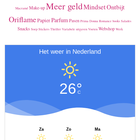
Meer geld
Mindset
Ontbijt
Make-up
Macramé
Oriflame
Parfum
Papier
Pasen
Prima Donna
Romance books
Salades
Snacks
Webshop
Soep
Stickers
Thriller
Variabele uitgaven
Voeten
Werk
Het weer in Nederland
26°
C
Za
Zo
Ma