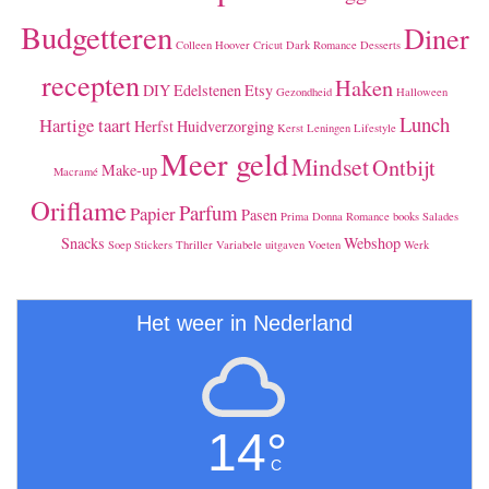
Budgetteren
Diner
Colleen Hoover
Cricut
Dark Romance
Desserts
recepten
Haken
DIY
Edelstenen
Etsy
Gezondheid
Halloween
Lunch
Hartige taart
Herfst
Huidverzorging
Kerst
Leningen
Lifestyle
Meer geld
Mindset
Ontbijt
Make-up
Macramé
Oriflame
Parfum
Papier
Pasen
Prima Donna
Romance books
Salades
Snacks
Webshop
Soep
Stickers
Thriller
Variabele uitgaven
Voeten
Werk
Het weer in Nederland
14°
C