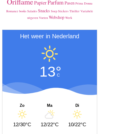
Oriflame
Parfum
Papier
Pasen
Prima Donna
Snacks
Romance books
Salades
Soep
Stickers
Thriller
Variabele
Webshop
uitgaven
Voeten
Werk
Het weer in Nederland
13°
C
Zo
Ma
Di
12/30°C
12/22°C
10/22°C