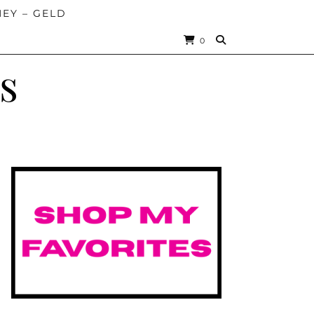
EY – GELD
0
s