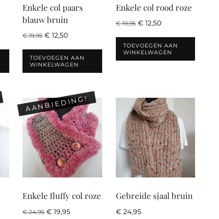
Enkele col paars
Enkele col rood roze
blauw bruin
Oorspronkelijke
Huidige
€
12,50
€
19,95
prijs
prijs
Oorspronkelijke
Huidige
€
12,50
€
19,95
was:
is:
prijs
prijs
TOEVOEGEN AAN
€ 19,95.
€ 12,50.
WINKELWAGEN
was:
is:
TOEVOEGEN AAN
€ 19,95.
€ 12,50.
WINKELWAGEN
AANBIEDING!
Enkele fluffy col roze
Gebreide sjaal bruin
Oorspronkelijke
Huidige
€
19,95
€
24,95
€
24,95