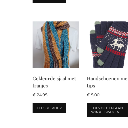
Gekleurde sjaal met
Handschoenen me
franjes
tips
€
24,95
€
5,00
LEES VERDER
TOEVOEGEN AAN
WINKELWAGEN