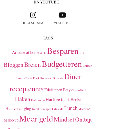
EN YOUTUBE
INSTAGRAM
YOUTUBE
TAGS
Besparen
Ariadne at home
ATC
BH
Budgetteren
Breien
Bloggen
Colleen
Diner
Hoover
Cricut
Dark Romance
Desserts
recepten
DIY
Edelstenen
Etsy
Gezondheid
Haken
Hartige taart
Herfst
Halloween
Lunch
Huidverzorging
Kerst
Leningen
Lifestyle
Macramé
Meer geld
Mindset
Ontbijt
Make-up