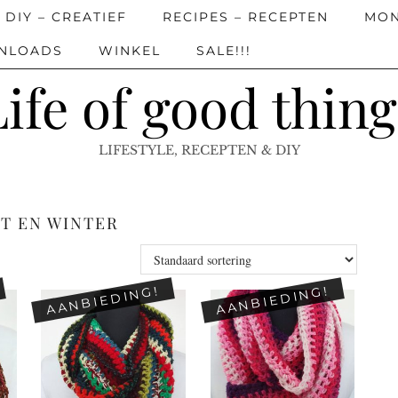
DIY – CREATIEF
RECIPES – RECEPTEN
MON
WNLOADS
WINKEL
SALE!!!
Life of good thing
LIFESTYLE, RECEPTEN & DIY
T EN WINTER
AANBIEDING!
AANBIEDING!