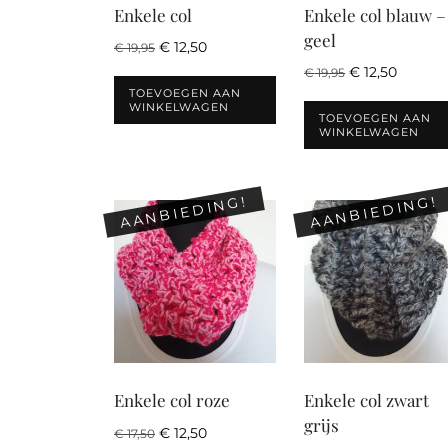
Enkele col
Enkele col blauw –
geel
Oorspronkelijke
Huidige
€
12,50
€
19,95
prijs
prijs
Oorspronkelijke
Huidige
€
12,50
€
19,95
was:
is:
prijs
prijs
TOEVOEGEN AAN
€ 19,95.
€ 12,50.
WINKELWAGEN
was:
is:
TOEVOEGEN AAN
€ 19,95.
€ 12,50.
WINKELWAGEN
AANBIEDING!
AANBIEDING!
Enkele col roze
Enkele col zwart
grijs
Oorspronkelijke
Huidige
€
12,50
€
17,50