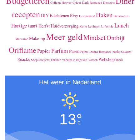
Budgetteren
Diner
Colleen Hoover
Cricut
Dark Romance
Desserts
recepten
Haken
DIY
Edelstenen
Etsy
Gezondheid
Halloween
Lunch
Hartige taart
Herfst
Huidverzorging
Kerst
Leningen
Lifestyle
Meer geld
Mindset
Ontbijt
Make-up
Macramé
Oriflame
Parfum
Papier
Pasen
Prima Donna
Romance books
Salades
Snacks
Webshop
Soep
Stickers
Thriller
Variabele uitgaven
Voeten
Werk
Het weer in Nederland
13°
C