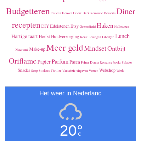
Budgetteren
Diner
Colleen Hoover
Cricut
Dark Romance
Desserts
recepten
Haken
DIY
Edelstenen
Etsy
Gezondheid
Halloween
Lunch
Hartige taart
Herfst
Huidverzorging
Kerst
Leningen
Lifestyle
Meer geld
Mindset
Ontbijt
Make-up
Macramé
Oriflame
Parfum
Papier
Pasen
Prima Donna
Romance books
Salades
Snacks
Webshop
Soep
Stickers
Thriller
Variabele uitgaven
Voeten
Werk
Het weer in Nederland
20°
C