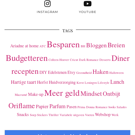
INSTAGRAM
YOUTUBE
TAGS
Besparen
Breien
Bloggen
Ariadne at home
ATC
BH
Budgetteren
Diner
Colleen Hoover
Cricut
Dark Romance
Desserts
recepten
Haken
DIY
Edelstenen
Etsy
Gezondheid
Halloween
Lunch
Hartige taart
Herfst
Huidverzorging
Kerst
Leningen
Lifestyle
Meer geld
Mindset
Ontbijt
Make-up
Macramé
Oriflame
Parfum
Papier
Pasen
Prima Donna
Romance books
Salades
Snacks
Webshop
Soep
Stickers
Thriller
Variabele uitgaven
Voeten
Werk