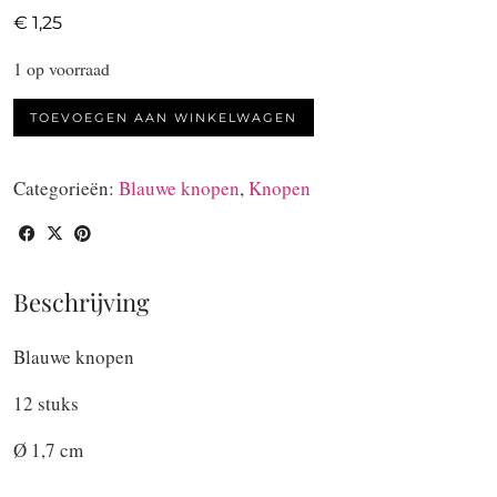
€
1,25
1 op voorraad
Blauwe
TOEVOEGEN AAN WINKELWAGEN
knopen
12
Categorieën:
Blauwe knopen
,
Knopen
stuks
aantal
Beschrijving
Blauwe knopen
12 stuks
Ø 1,7 cm