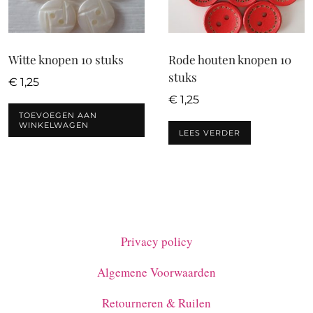
Witte knopen 10 stuks
Rode houten knopen 10
stuks
€
1,25
€
1,25
TOEVOEGEN AAN
WINKELWAGEN
LEES VERDER
Privacy policy
Algemene Voorwaarden
Retourneren & Ruilen