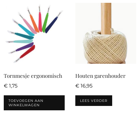
Tornmesje ergonomisch
Houten garenhouder
€
1,75
€
16,95
TOEVOEGEN AAN
LEES VERDER
WINKELWAGEN