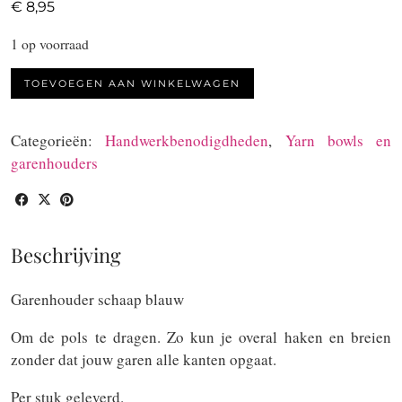
€
8,95
1 op voorraad
Garenhouder
TOEVOEGEN AAN WINKELWAGEN
schaap
blauw
Categorieën:
Handwerkbenodigdheden
,
Yarn bowls en
aantal
garenhouders
Beschrijving
Garenhouder schaap blauw
Om de pols te dragen. Zo kun je overal haken en breien
zonder dat jouw garen alle kanten opgaat.
Per stuk geleverd.