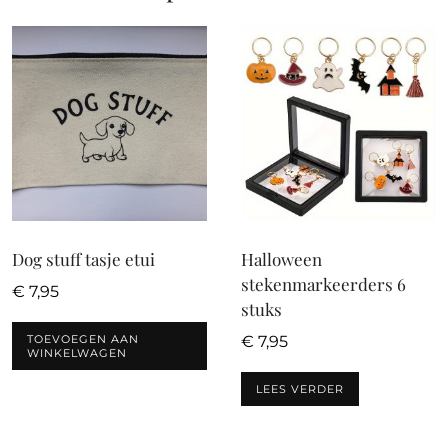
Dog stuff tasje etui
Halloween
stekenmarkeerders 6
€
7,95
stuks
TOEVOEGEN AAN
€
7,95
WINKELWAGEN
LEES VERDER