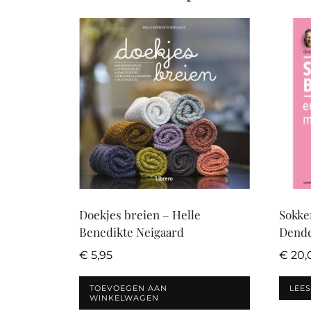
Doekjes breien – Helle
Sokke
Benedikte Neigaard
Dende
€
5,95
€
20,
TOEVOEGEN AAN
LEE
WINKELWAGEN