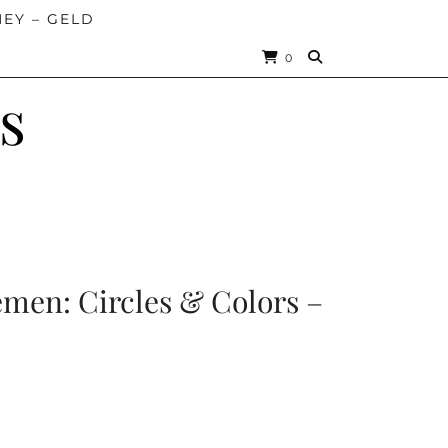
EY – GELD
0
s
emen: Circles & Colors –