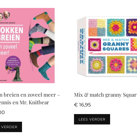
n breien en zoveel meer –
Mix & match granny Squar
nnis en Mr. Knitbear
€
16,95
00
LEES VERDER
S VERDER