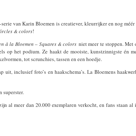
erie van Karin Bloemen is creatiever, kleurrijker en nog méér
ircles & colors
!
n à la Bloemen – Squares & colors
niet meer te stoppen. Met on
kels op het podium. Ze haakt de mooiste, kunstzinnigste én m
elvormen, tot scrunchies, tassen en een hoedje.
ap uit, inclusief foto’s en haakschema’s. La Bloemens haakwerk
 superster.
ijn al meer dan 20.000 exemplaren verkocht, en fans staan al