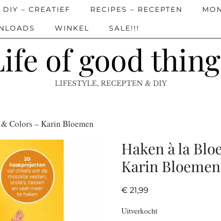
DIY – CREATIEF
RECIPES – RECEPTEN
MON
WNLOADS
WINKEL
SALE!!!
Life of good thing
LIFESTYLE, RECEPTEN & DIY
s & Colors – Karin Bloemen
Haken à la Blo
Karin Bloemen
€
21,99
Uitverkocht