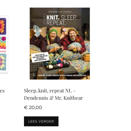
es
Sleep, knit, repeat NL –
Dendennis & Mr. Knitbear
€
20,00
LEES VERDER