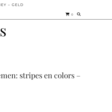
EY – GELD
0
s
men: stripes en colors –