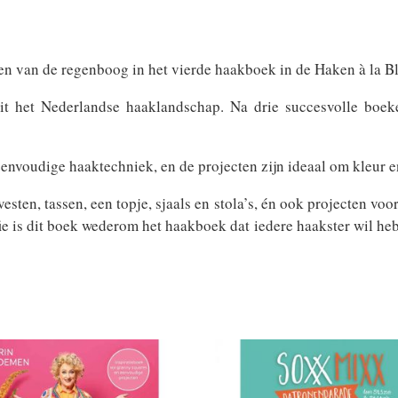
en van de regenboog in het vierde haakboek in de Haken à la B
t het Nederlandse haaklandschap. Na drie succesvolle boeke
voudige haaktechniek, en de projecten zijn ideaal om kleur en 
sten, tassen, een topje, sjaals en stola’s, én ook projecten voor 
afie is dit boek wederom het haakboek dat iedere haakster wil h