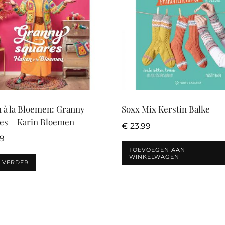
 à la Bloemen: Granny
Soxx Mix Kerstin Balke
es – Karin Bloemen
€
23,99
99
TOEVOEGEN AAN
WINKELWAGEN
S VERDER