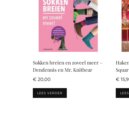
Sokken breien en zoveel meer –
Haken
Dendennis en Mr. Knitbear
Squar
€
20,00
€
15,
LEES VERDER
LEE