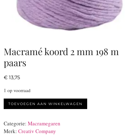
Macramé koord 2 mm 198 m
paars
€
13,75
1 op voorraad
Macramé
TOEVOEGEN AAN WINKELWAGEN
koord
2
Categorie:
Macramegaren
mm
Merk:
Creativ Company
198