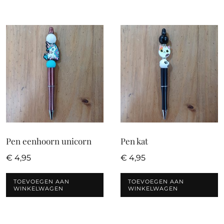
Pen eenhoorn unicorn
Pen kat
€
4,95
€
4,95
TOEVOEGEN AAN
TOEVOEGEN AAN
WINKELWAGEN
WINKELWAGEN