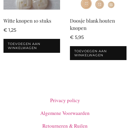
Witte knopen 10 stuks
Doosje blank houten
knopen
€
1,25
€
5,95
TOEVOEGEN AAN
WINKELWAGEN
TOEVOEGEN AAN
WINKELWAGEN
Privacy policy
Algemene Voorwaarden
Retourneren & Ruilen