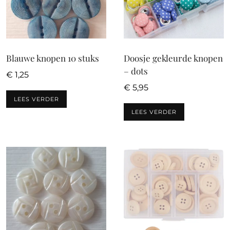
Blauwe knopen 10 stuks
Doosje gekleurde knopen
– dots
€
1,25
€
5,95
LEES VERDER
LEES VERDER