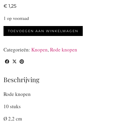
€
1,25
1 op voorraad
Rode
TOEVOEGEN AAN WINKELWAGEN
knopen
10
Categorieën:
Knopen
,
Rode knopen
stuks
aantal
Beschrijving
Rode knopen
10 stuks
Ø 2,2 cm