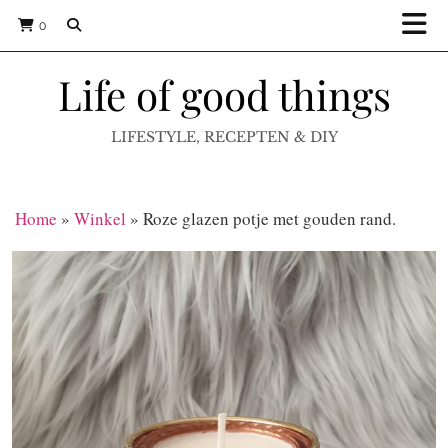
0
Life of good things
LIFESTYLE, RECEPTEN & DIY
Home
»
Winkel
»
Roze glazen potje met gouden rand.