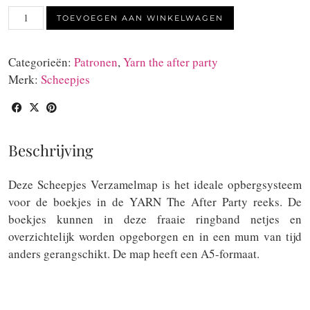
Scheepjes
TOEVOEGEN AAN WINKELWAGEN
Verzamelmap
voor
Categorieën:
Patronen
,
Yarn the after party
After
Merk:
Scheepjes
Party's
A5-
formaat
aantal
Beschrijving
Deze Scheepjes Verzamelmap is het ideale opbergsysteem
voor de boekjes in de YARN The After Party reeks. De
boekjes kunnen in deze fraaie ringband netjes en
overzichtelijk worden opgeborgen en in een mum van tijd
anders gerangschikt. De map heeft een A5-formaat.