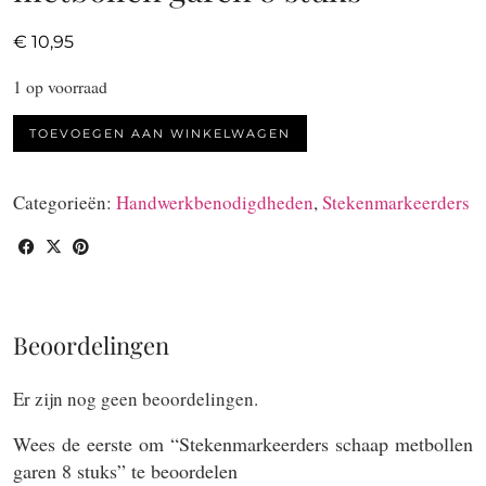
€
10,95
1 op voorraad
Stekenmarkeerders
TOEVOEGEN AAN WINKELWAGEN
schaap
metbollen
Categorieën:
Handwerkbenodigdheden
,
Stekenmarkeerders
garen
8
stuks
aantal
Beoordelingen
Er zijn nog geen beoordelingen.
Wees de eerste om “Stekenmarkeerders schaap metbollen
garen 8 stuks” te beoordelen