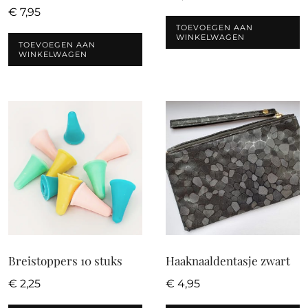
€
7,95
TOEVOEGEN AAN
WINKELWAGEN
TOEVOEGEN AAN
WINKELWAGEN
Breistoppers 10 stuks
Haaknaaldentasje zwart
€
2,25
€
4,95