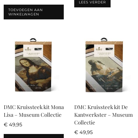
LEES VERDER
TOEVOEGEN AAN
WINKELWAGEN
DMC Kruissteek kit Mona
DMC Kruissteek kit De
Lisa – Museum Collectie
Kantwerkster – Museum
Collectie
€
49,95
€
49,95