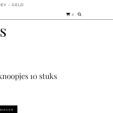
EY – GELD
0
s
knoopjes 10 stuks
LWAGEN