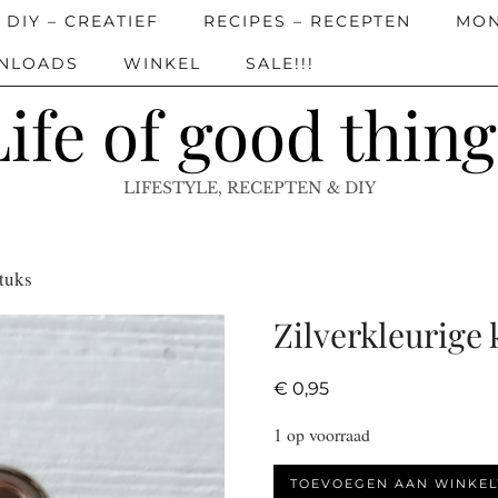
DIY – CREATIEF
RECIPES – RECEPTEN
MON
WNLOADS
WINKEL
SALE!!!
Life of good thing
LIFESTYLE, RECEPTEN & DIY
tuks
Zilverkleurige 
€
0,95
1 op voorraad
Zilverkleurige
TOEVOEGEN AAN WINKE