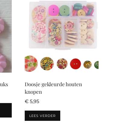
tuks
Doosje gekleurde houten
knopen
€
5,95
LEES VERDER