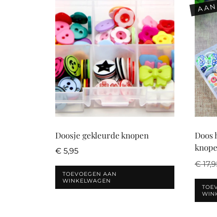
AAN
Doosje gekleurde knopen
Doos 
knop
€
5,95
€
17,9
TOEVOEGEN AAN
WINKELWAGEN
TOE
WIN