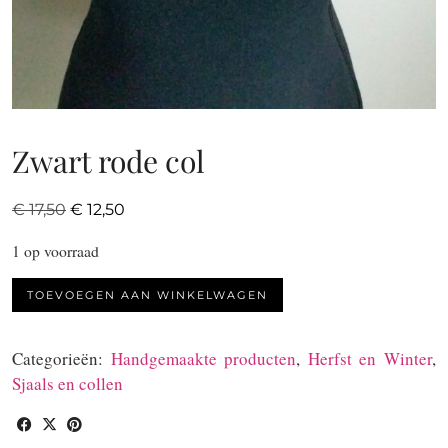
Zwart rode col
Oorspronkelijke
Huidige
€
17,50
€
12,50
prijs
prijs
1 op voorraad
was:
is:
€ 17,50.
€ 12,50.
Zwart
TOEVOEGEN AAN WINKELWAGEN
rode
col
Categorieën:
Handgemaakte producten
,
Herfst en Winter
,
aantal
Sjaals en collen