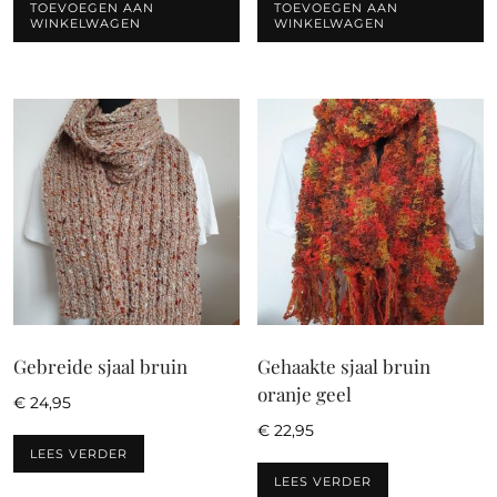
was:
is:
was:
is:
TOEVOEGEN AAN
TOEVOEGEN AAN
€ 17,50.
€ 12,50.
€ 24,95.
€ 19,95.
WINKELWAGEN
WINKELWAGEN
Gebreide sjaal bruin
Gehaakte sjaal bruin
oranje geel
€
24,95
€
22,95
LEES VERDER
LEES VERDER