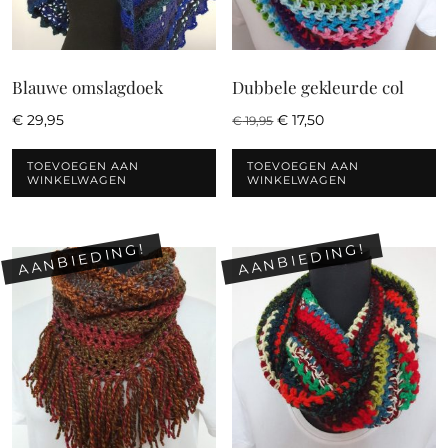
Blauwe omslagdoek
Dubbele gekleurde col
Oorspronkelijke
Huidige
€
29,95
€
17,50
€
19,95
prijs
prijs
was:
is:
TOEVOEGEN AAN
TOEVOEGEN AAN
€ 19,95.
€ 17,50.
WINKELWAGEN
WINKELWAGEN
AANBIEDING!
AANBIEDING!