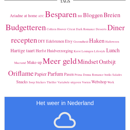
TAGS
Besparen
Breien
Bloggen
Ariadne at home
ATC
BH
Budgetteren
Diner
Colleen Hoover
Cricut
Dark Romance
Desserts
recepten
Haken
DIY
Edelstenen
Etsy
Gezondheid
Halloween
Lunch
Hartige taart
Herfst
Huidverzorging
Kerst
Leningen
Lifestyle
Meer geld
Mindset
Ontbijt
Make-up
Macramé
Oriflame
Parfum
Papier
Pasen
Prima Donna
Romance books
Salades
Snacks
Webshop
Soep
Stickers
Thriller
Variabele uitgaven
Voeten
Werk
Het weer in Nederland