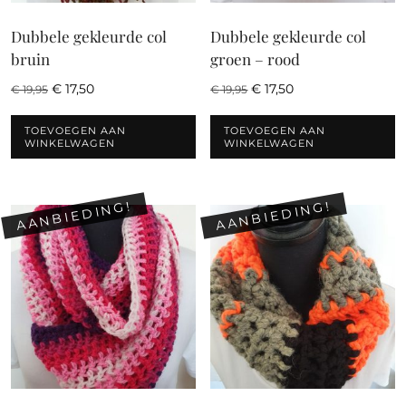
Dubbele gekleurde col
Dubbele gekleurde col
bruin
groen – rood
Oorspronkelijke
Huidige
Oorspronkelijke
Huidige
€
17,50
€
17,50
€
19,95
€
19,95
prijs
prijs
prijs
prijs
was:
is:
was:
is:
TOEVOEGEN AAN
TOEVOEGEN AAN
€ 19,95.
€ 17,50.
€ 19,95.
€ 17,50.
WINKELWAGEN
WINKELWAGEN
AANBIEDING!
AANBIEDING!