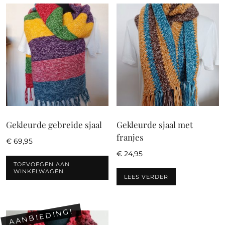
Gekleurde gebreide sjaal
Gekleurde sjaal met
franjes
€
69,95
€
24,95
TOEVOEGEN AAN
WINKELWAGEN
LEES VERDER
AANBIEDING!