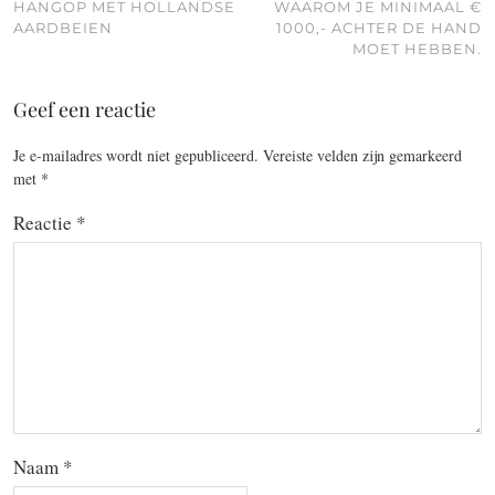
HANGOP MET HOLLANDSE
WAAROM JE MINIMAAL €
AARDBEIEN
1000,- ACHTER DE HAND
MOET HEBBEN.
Geef een reactie
Je e-mailadres wordt niet gepubliceerd.
Vereiste velden zijn gemarkeerd
met
*
Reactie
*
Naam
*