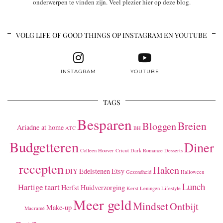
onderwerpen te vinden zijn. Veel plezier hier op deze blog.
VOLG LIFE OF GOOD THINGS OP INSTAGRAM EN YOUTUBE
INSTAGRAM
YOUTUBE
TAGS
Besparen
Breien
Bloggen
Ariadne at home
ATC
BH
Budgetteren
Diner
Colleen Hoover
Cricut
Dark Romance
Desserts
recepten
Haken
DIY
Edelstenen
Etsy
Gezondheid
Halloween
Lunch
Hartige taart
Herfst
Huidverzorging
Kerst
Leningen
Lifestyle
Meer geld
Mindset
Ontbijt
Make-up
Macramé