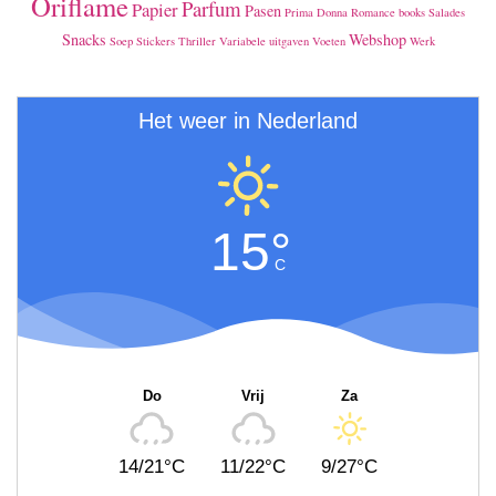
Oriflame
Parfum
Papier
Pasen
Prima Donna
Romance books
Salades
Snacks
Webshop
Soep
Stickers
Thriller
Variabele uitgaven
Voeten
Werk
Het weer in Nederland
15°
C
Do
Vrij
Za
14/21°C
11/22°C
9/27°C