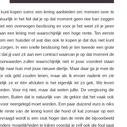
ier kunt kopen soms een lening aanbieden om mensen over te
tuurlijk in het feit dat je op dat moment geen nee kan zeggen
iet een overwogen beslissing en voor je het weet zit je jaren
an een lening met waarschijnlijk een hoge rente. Ten eerste
 om een huisdier of wat dan ook te kopen je dat dus niet kunt
 zorgen. In een snelle beslissing heb je ten tweede een grote
t dat jij vast zit aan een contract waarvan je op dat moment de
 voorwaarden zullen waarschijnlijk niet in jouw voordeel staan
elijk naar huis met jouw nieuwe diertje. Maar daar ga je mee de
or ook geld zouden lenen, maar als ik ervoer nadenk en zie
k ze er één afsluiten is het eigenlijk iet zo gek. We leven
en. Voor mij niet, maar dat weten jullie. De vergissing die
ten. Buiten dat is natuurlijk van de gekke dat het vaak ook
voor neergelegd moet worden. Een paar duizend euro is niks
de rente van de lening komt die hond of kat zomaar op een
evraagd wordt is een stuk hoger dan de rente die bijvoorbeeld
ndere mogelijkheden te kijken voordat je zelf ook die fout gaat