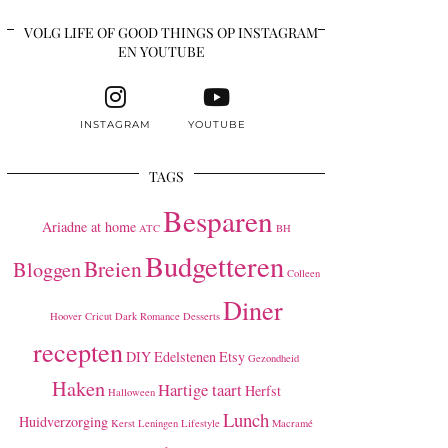
VOLG LIFE OF GOOD THINGS OP INSTAGRAM
EN YOUTUBE
INSTAGRAM
YOUTUBE
TAGS
Besparen
Ariadne at home
ATC
BH
Budgetteren
Breien
Bloggen
Colleen
Diner
Hoover
Cricut
Dark Romance
Desserts
recepten
DIY
Edelstenen
Etsy
Gezondheid
Haken
Hartige taart
Herfst
Halloween
Lunch
Huidverzorging
Kerst
Leningen
Lifestyle
Macramé