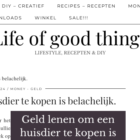
DIY – CREATIEF
RECIPES – RECEPTEN
MON
WNLOADS
WINKEL
SALE!!!
Life of good thing
LIFESTYLE, RECEPTEN & DIY
 belachelijk.
024
MONEY - GELD
dier te kopen is belachelijk.
r het
ullie
ek op