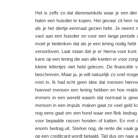
Het is zelfs zo dat dierenwinkels waar je een d
halen een huisdier te kopen. Het gevaar zit hem na
als je het diertje eenmaal gezien hebt. Je neemt n
vast aan een huisdier en voor een lange periode a
moet je bedenken dat als je een lening nodig hebt
veroorloven. Laat staan dat je er hierna voor kunt
kans op een lening die aan alle kanten er voor zorg
kleine lettertjes niet hebt gelezen. De financiële
beschreven. Maar ja, je wilt natuurlijk zo snel mog
mist in. Ik had echt geen idee dat mensen hiervo
hoeveel mensen een lening hebben en hoe makkelij
immers in een wereld waarin dat normaal is geword
mensen in een impuls maken gaat ze veel geld kos
nog eens gaat om een hond waar een flink bedrag 
voor bepaalde rassen honden of katten. En met 
enorm bedrag uit. Sterker nog, de rente die vaak g
op een creditcard wordt betaald. Tijd dus om naar a