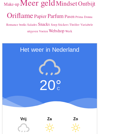
Meer geld
Mindset
Ontbijt
Make-up
Oriflame
Parfum
Papier
Pasen
Prima Donna
Snacks
Romance books
Salades
Soep
Stickers
Thriller
Variabele
Webshop
uitgaven
Voeten
Werk
Het weer in Nederland
20°
C
Vrij
Za
Zo