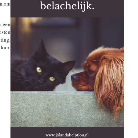
en om
n een
osten
ing,
door.