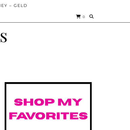
EY – GELD
0
s