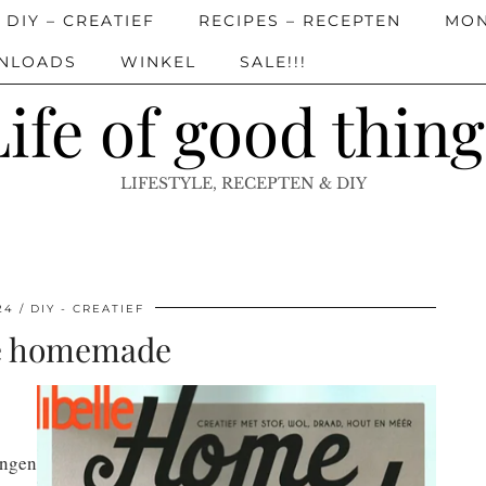
DIY – CREATIEF
RECIPES – RECEPTEN
MON
WNLOADS
WINKEL
SALE!!!
Life of good thing
LIFESTYLE, RECEPTEN & DIY
24
DIY - CREATIEF
le homemade
ingen