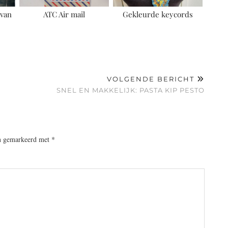
 van
ATC Air mail
Gekleurde keycords
VOLGENDE BERICHT
SNEL EN MAKKELIJK: PASTA KIP PESTO
jn gemarkeerd met
*