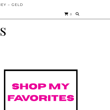
EY – GELD
0
s