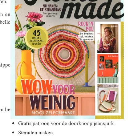
ren.
ën en
belle
hippe
ilie
Gratis patroon voor de doorknoop jeansjurk
Sieraden maken.