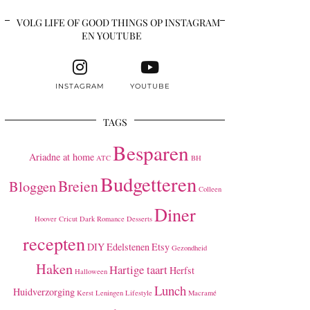
VOLG LIFE OF GOOD THINGS OP INSTAGRAM
EN YOUTUBE
INSTAGRAM
YOUTUBE
TAGS
Besparen
Ariadne at home
ATC
BH
Budgetteren
Breien
Bloggen
Colleen
Diner
Hoover
Cricut
Dark Romance
Desserts
recepten
DIY
Edelstenen
Etsy
Gezondheid
Haken
Hartige taart
Herfst
Halloween
Lunch
Huidverzorging
Kerst
Leningen
Lifestyle
Macramé