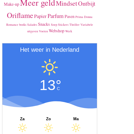
Meer geld
Mindset
Ontbijt
Make-up
Oriflame
Parfum
Papier
Pasen
Prima Donna
Snacks
Romance books
Salades
Soep
Stickers
Thriller
Variabele
Webshop
uitgaven
Voeten
Werk
Het weer in Nederland
13°
C
Za
Zo
Ma