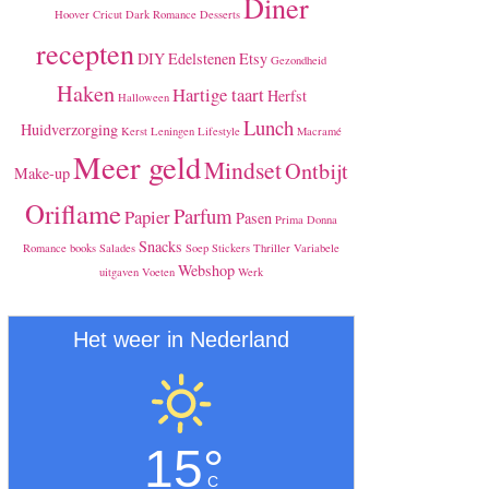
Diner
Hoover
Cricut
Dark Romance
Desserts
recepten
DIY
Edelstenen
Etsy
Gezondheid
Haken
Hartige taart
Herfst
Halloween
Lunch
Huidverzorging
Kerst
Leningen
Lifestyle
Macramé
Meer geld
Mindset
Ontbijt
Make-up
Oriflame
Parfum
Papier
Pasen
Prima Donna
Snacks
Romance books
Salades
Soep
Stickers
Thriller
Variabele
Webshop
uitgaven
Voeten
Werk
Het weer in Nederland
15°
C