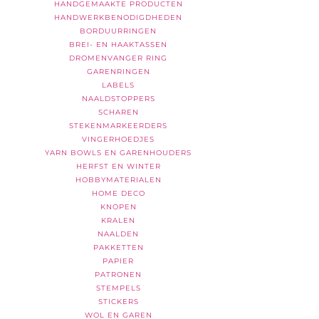
HANDGEMAAKTE PRODUCTEN
HANDWERKBENODIGDHEDEN
BORDUURRINGEN
BREI- EN HAAKTASSEN
DROMENVANGER RING
GARENRINGEN
LABELS
NAALDSTOPPERS
SCHAREN
STEKENMARKEERDERS
VINGERHOEDJES
YARN BOWLS EN GARENHOUDERS
HERFST EN WINTER
HOBBYMATERIALEN
HOME DECO
KNOPEN
KRALEN
NAALDEN
PAKKETTEN
PAPIER
PATRONEN
STEMPELS
STICKERS
WOL EN GAREN