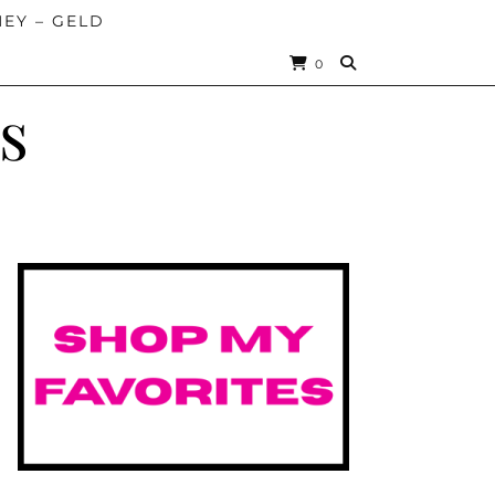
EY – GELD
0
s