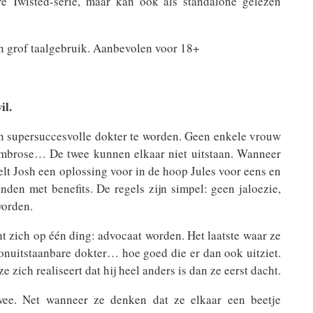
e Twisted-serie, maar kan ook als standalone gelezen
en grof taalgebruik. Aanbevolen voor 18+
il.
en supersuccesvolle dokter te worden. Geen enkele vrouw
Ambrose… De twee kunnen elkaar niet uitstaan. Wanneer
telt Josh een oplossing voor in de hoop Jules voor eens en
anden met benefits. De regels zijn simpel: geen jaloezie,
worden.
t zich op één ding: advocaat worden. Het laatste waar ze
 onuitstaanbare dokter… hoe goed die er dan ook uitziet.
 zich realiseert dat hij heel anders is dan ze eerst dacht.
wee. Net wanneer ze denken dat ze elkaar een beetje