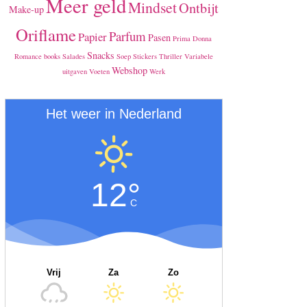
Meer geld
Mindset
Ontbijt
Make-up
Oriflame
Parfum
Papier
Pasen
Prima Donna
Snacks
Romance books
Salades
Soep
Stickers
Thriller
Variabele
Webshop
uitgaven
Voeten
Werk
Het weer in Nederland
12°
C
Vrij
Za
Zo