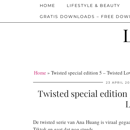
HOME
LIFESTYLE & BEAUTY
GRATIS DOWNLOADS – FREE DO
Home
»
Twisted special edition 5 – Twisted L
23 APRIL 2
Twisted special edition
L
De twisted serie van Ana Huang is viraal gega
Tiktok en gaat dat nog steeds.