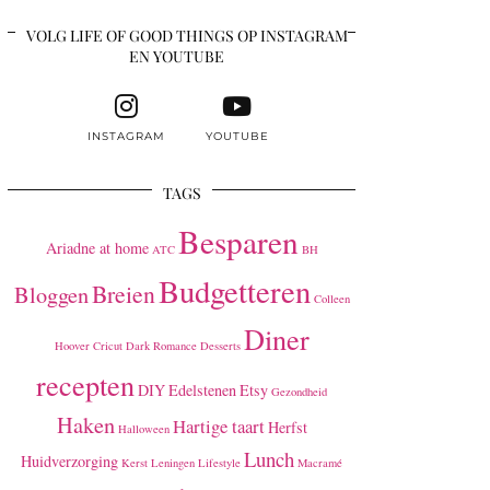
VOLG LIFE OF GOOD THINGS OP INSTAGRAM
EN YOUTUBE
INSTAGRAM
YOUTUBE
TAGS
Besparen
Ariadne at home
ATC
BH
Budgetteren
Breien
Bloggen
Colleen
Diner
Hoover
Cricut
Dark Romance
Desserts
recepten
DIY
Edelstenen
Etsy
Gezondheid
Haken
Hartige taart
Herfst
Halloween
Lunch
Huidverzorging
Kerst
Leningen
Lifestyle
Macramé