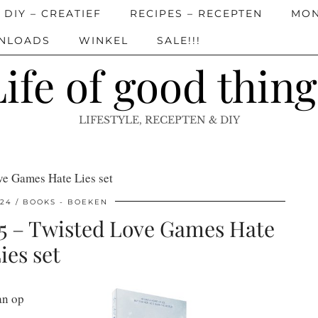
DIY – CREATIEF
RECIPES – RECEPTEN
MON
WNLOADS
WINKEL
SALE!!!
Life of good thing
LIFESTYLE, RECEPTEN & DIY
ove Games Hate Lies set
024
BOOKS - BOEKEN
 5 – Twisted Love Games Hate
ies set
an op