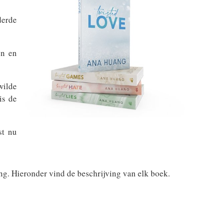
derde
en en
wilde
is de
st nu
ng. Hieronder vind de beschrijving van elk boek.