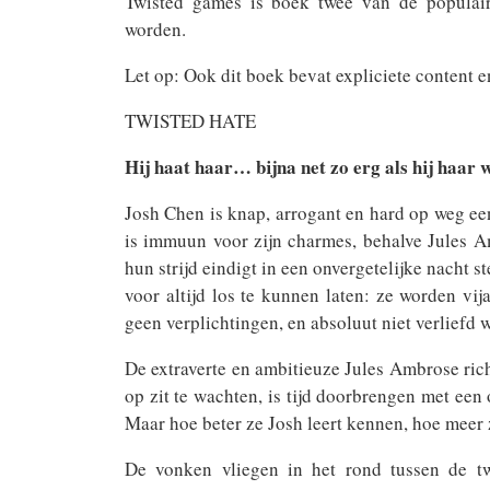
Twisted games is boek twee van de populair
worden.
Let op: Ook dit boek bevat expliciete content 
TWISTED HATE
Hij haat haar… bijna net zo erg als hij haar w
Josh Chen is knap, arrogant en hard op weg e
is immuun voor zijn charmes, behalve Jules 
hun strijd eindigt in een onvergetelijke nacht s
voor altijd los te kunnen laten: ze worden vij
geen verplichtingen, en absoluut niet verliefd 
De extraverte en ambitieuze Jules Ambrose rich
op zit te wachten, is tijd doorbrengen met een
Maar hoe beter ze Josh leert kennen, hoe meer ze
De vonken vliegen in het rond tussen de t