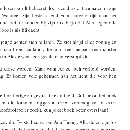
ijn leven wordt beheerst door een duister trauma en in zijn
 Wanneer zijn beste vriend voor langere tijd naar het
et zeil te houden bij zijn zus, blijkt dat Alex tegen alle
oos is als hij dacht.
eugd achter zich te laten. Ze ziet altijd alles zonnig en
van haar broer aankomt, die door veel mensen een monster
 in Alex ergens een goede man verstopt zit.
lex close worden. Maar wanneer ze toch verliefd worden,
ng. Er komen vele geheimen aan het licht die voor hen
rbezitterige en gevaarlijke antiheld. Ook bevat het boek
pen die kunnen triggeren. Geen vreemdgaan of extra
 hoofdrolspeler zoekt, kun je dit boek beter overslaan!
cesvolle Twisted-serie van Ana Huang. Alle delen zijn los
g toen ik de tweede las dat ik de eerste eerst had gelezen,