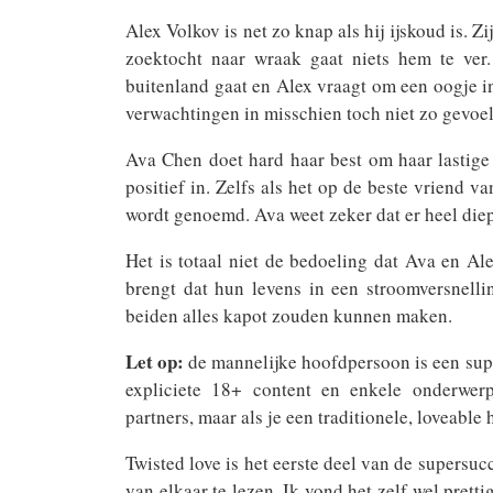
Alex Volkov is net zo knap als hij ijskoud is. Z
zoektocht naar wraak gaat niets hem te ver.
buitenland gaat en Alex vraagt om een oogje in h
verwachtingen in misschien toch niet zo gevoell
Ava Chen doet hard haar best om haar lastige j
positief in. Zelfs als het op de beste vriend 
wordt genoemd. Ava weet zeker dat er heel diep
Het is totaal niet de bedoeling dat Ava en A
brengt dat hun levens in een stroomversnelli
beiden alles kapot zouden kunnen maken.
Let op:
de mannelijke hoofdpersoon is een supe
expliciete 18+ content en enkele onderwer
partners, maar als je een traditionele, loveable
Twisted love is het eerste deel van de supersuc
van elkaar te lezen. Ik vond het zelf wel pretti