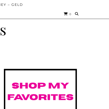
EY – GELD
0
s