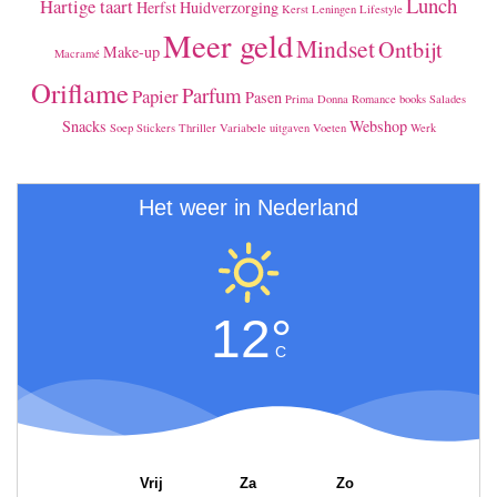
Lunch
Hartige taart
Herfst
Huidverzorging
Kerst
Leningen
Lifestyle
Meer geld
Mindset
Ontbijt
Make-up
Macramé
Oriflame
Parfum
Papier
Pasen
Prima Donna
Romance books
Salades
Snacks
Webshop
Soep
Stickers
Thriller
Variabele uitgaven
Voeten
Werk
Het weer in Nederland
12°
C
Vrij
Za
Zo