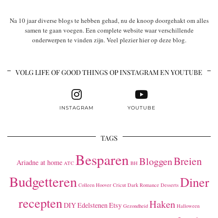
Na 10 jaar diverse blogs te hebben gehad, nu de knoop doorgehakt om alles
samen te gaan voegen. Een complete website waar verschillende
onderwerpen te vinden zijn. Veel plezier hier op deze blog.
VOLG LIFE OF GOOD THINGS OP INSTAGRAM EN YOUTUBE
INSTAGRAM
YOUTUBE
TAGS
Besparen
Breien
Bloggen
Ariadne at home
ATC
BH
Budgetteren
Diner
Colleen Hoover
Cricut
Dark Romance
Desserts
recepten
Haken
DIY
Edelstenen
Etsy
Gezondheid
Halloween