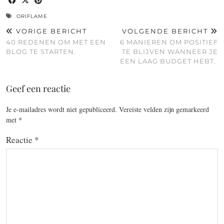
ORIFLAME
VORIGE BERICHT
VOLGENDE BERICHT
40 REDENEN OM MET EEN
6 MANIEREN OM POSITIEF
BLOG TE STARTEN.
TE BLIJVEN WANNEER JE
EEN LAAG BUDGET HEBT.
Geef een reactie
Je e-mailadres wordt niet gepubliceerd.
Vereiste velden zijn gemarkeerd
met
*
Reactie
*