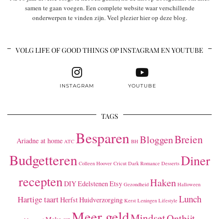
samen te gaan voegen. Een complete website waar verschillende
onderwerpen te vinden zijn. Veel plezier hier op deze blog.
VOLG LIFE OF GOOD THINGS OP INSTAGRAM EN YOUTUBE
INSTAGRAM
YOUTUBE
TAGS
Besparen
Breien
Bloggen
Ariadne at home
ATC
BH
Budgetteren
Diner
Colleen Hoover
Cricut
Dark Romance
Desserts
recepten
Haken
DIY
Edelstenen
Etsy
Gezondheid
Halloween
Lunch
Hartige taart
Herfst
Huidverzorging
Kerst
Leningen
Lifestyle
Meer geld
Mindset
Ontbijt