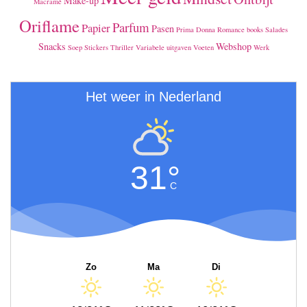
Make-up
Macramé
Oriflame
Parfum
Papier
Pasen
Prima Donna
Romance books
Salades
Snacks
Webshop
Soep
Stickers
Thriller
Variabele uitgaven
Voeten
Werk
Het weer in Nederland
31°
C
Zo
Ma
Di